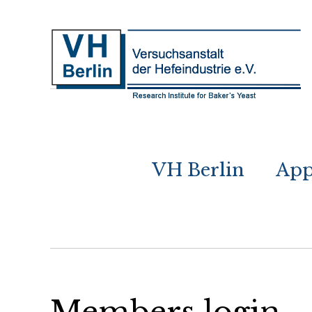
VH Berlin
App
Members login