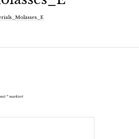
erials_Molasses_E
d mit
*
markiert