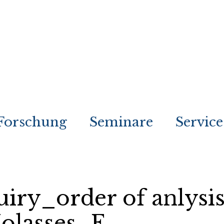
Forschung
Seminare
Service
uiry_order of anlysi
olasses_E