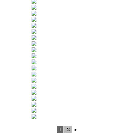
1
2
►