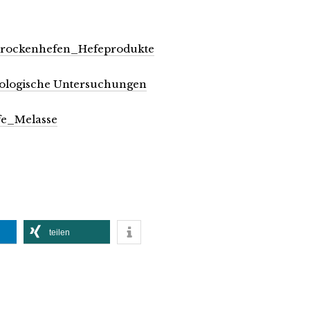
-Trockenhefen_Hefeprodukte
iologische Untersuchungen
fe_Melasse
teilen