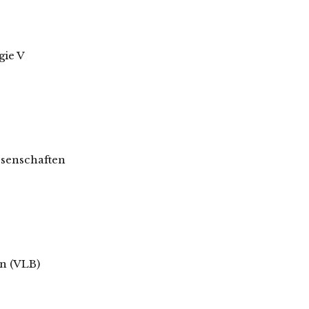
gie V
ssenschaften
in (VLB)