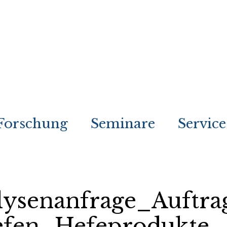
Forschung
Seminare
Service
lysenanfrage_Auftra
efen_Hefeprodukte