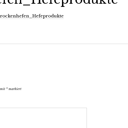
-Trockenhefen_Hefeprodukte
d mit
*
markiert