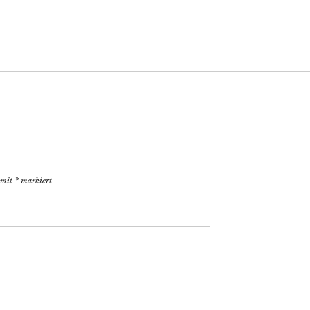
d mit
*
markiert