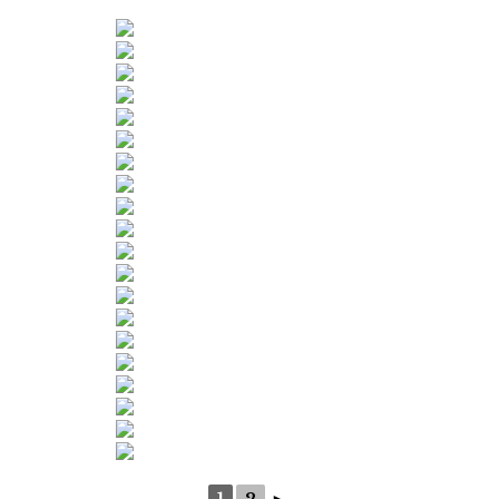
1
2
►